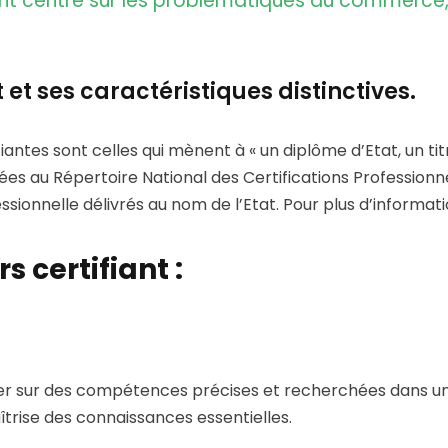
nt centré sur les problématiques du commerce, 
t et ses caractéristiques distinctives.
fiantes sont celles qui mènent à « un diplôme d’Etat, un tit
istrées au Répertoire National des Certifications Professio
essionnelle délivrés au nom de l’Etat. Pour plus d’informa
 certifiant :
rer sur des compétences précises et recherchées dans u
îtrise des connaissances essentielles.