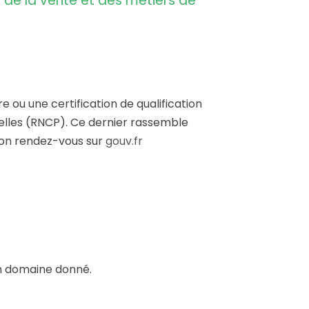
de la vente et des métiers de
re ou une certification de qualification
nnelles (RNCP). Ce dernier rassemble
tion rendez-vous sur
gouv.fr
n domaine donné.