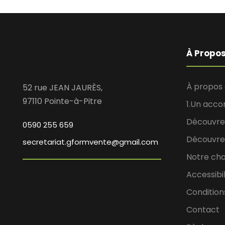
À Propo
À propos
52 rue JEAN JAURÈS,
97110 Pointe-à-Pitre
1.Un acc
Découvrez
0590 255 659
Découvre
secretariat.gformvente@gmail.com
Notre cha
Accessibil
Condition
Contact