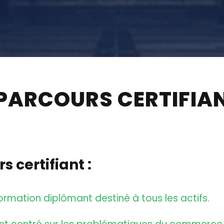
 PARCOURS CERTIFIA
 certifiant :
ormation diplômant destiné à tous les actifs.