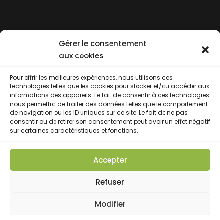
Gérer le consentement
aux cookies
Pour offrir les meilleures expériences, nous utilisons des
technologies telles que les cookies pour stocker et/ou accéder aux
informations des appareils. Le fait de consentir à ces technologies
nous permettra de traiter des données telles que le comportement
de navigation ou les ID uniques sur ce site. Le fait de ne pas
consentir ou de retirer son consentement peut avoir un effet négatif
sur certaines caractéristiques et fonctions.
Accepter
GForm’Vente. Tous droits réservés 2023
Refuser
Mentions légales
|
Politique de confidentialité
|
Politique de cookies
Modifier